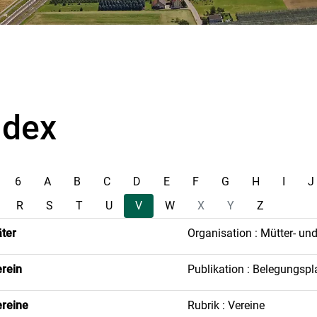
ndex
6
A
B
C
D
E
F
G
H
I
J
R
S
T
U
V
W
X
Y
Z
ter
Organisation : Mütter- un
rein
Publikation : Belegungspl
reine
Rubrik : Vereine