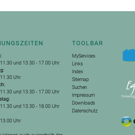
NUNGSZEITEN
TOOLBAR
:
MyServices
 11.30 und 13.30 - 17.00 Uhr
Links
g:
Index
 11.30 Uhr
Sitemap
ch:
Suchen
 11.30 und 13.30 - 17.00 Uhr
Impressum
stag:
Downloads
 11.30 und 13.30 - 18.00 Uhr
Datenschutz
 13.00 Uhr