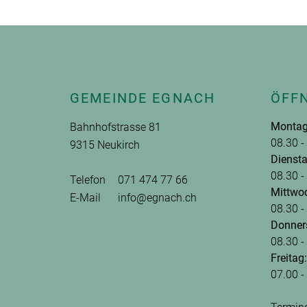
Fusszeile
GEMEINDE EGNACH
ÖFF
Montag
Bahnhofstrasse 81
08.30 -
9315 Neukirch
Diensta
08.30 -
Telefon
071 474 77 66
Mittwo
E-Mail
info@egnach.ch
08.30 -
Donner
08.30 -
Freitag:
07.00 -