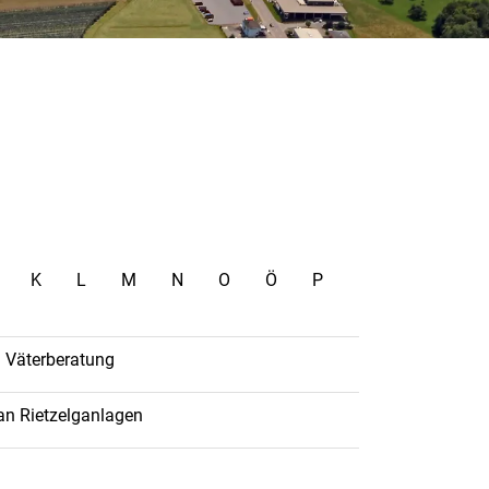
K
L
M
N
O
Ö
P
d Väterberatung
an Rietzelganlagen