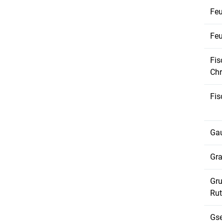
Feu
Feu
Fis
Chr
Fis
Gau
Gra
Gru
Ru
Gse