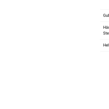
Gub
Hä
St
Hel