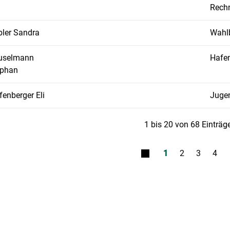
Rech
ler Sandra
Wahl
uselmann
Hafe
ephan
fenberger Eli
Juge
1 bis 20 von 68 Einträg
1
2
3
4