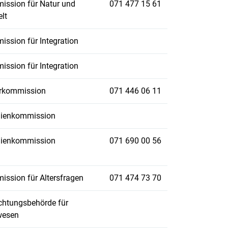
ssion für Natur und
071 477 15 61
lt
ssion für Integration
ssion für Integration
urkommission
071 446 06 11
lienkommission
lienkommission
071 690 00 56
ssion für Altersfragen
071 474 73 70
chtungsbehörde für
wesen