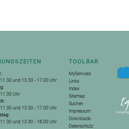
NUNGSZEITEN
TOOLBAR
:
MyServices
 11.30 und 13.30 - 17.00 Uhr
Links
g:
Index
 11.30 Uhr
Sitemap
ch:
Suchen
 11.30 und 13.30 - 17.00 Uhr
Impressum
stag:
Downloads
 11.30 und 13.30 - 18.00 Uhr
Datenschutz