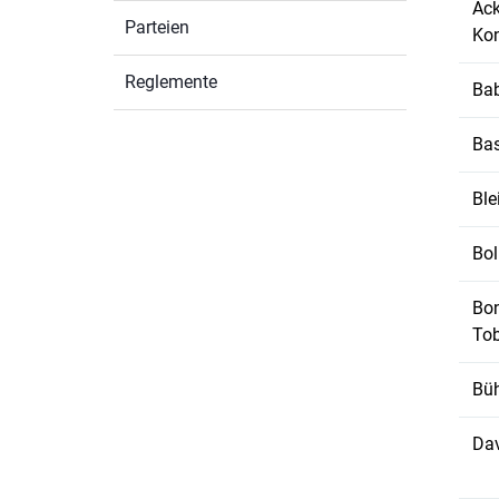
Ac
Parteien
Ko
Reglemente
Bab
Bas
Ble
Bol
Bon
Tob
Bü
Da