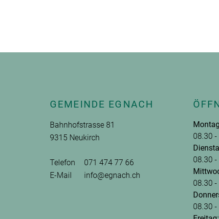
Fusszeile
GEMEINDE EGNACH
ÖFF
Montag
Bahnhofstrasse 81
08.30 -
9315 Neukirch
Diensta
08.30 -
Telefon
071 474 77 66
Mittwo
E-Mail
info@egnach.ch
08.30 -
Donner
08.30 -
Freitag: