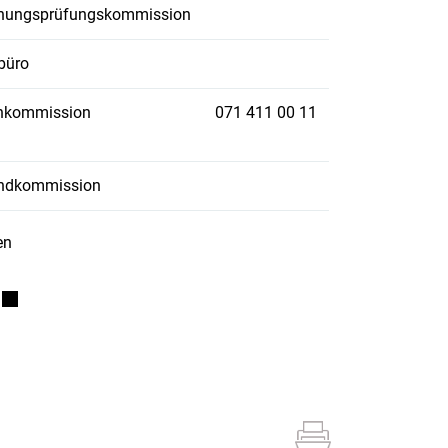
nungsprüfungskommission
büro
nkommission
071 411 00 11
ndkommission
en