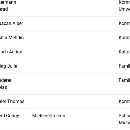
kermann
Kommi
nrad
Umwe
acan Alper
Kommi
hiri Mehdin
Kommi
isch Adrian
Kult
lag Julia
Fami
derer
Fami
ias
hler Thomas
Kommi
vid Conny
Mietervertreterin
Schli
Miet