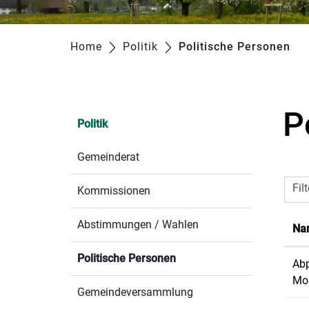
Home
Politik
Politische Personen
(au
P
Politik
Gemeinderat
Fil
Kommissionen
Abstimmungen / Wahlen
Na
Politische Personen
(ausgewählt)
Abp
Mo
Gemeindeversammlung