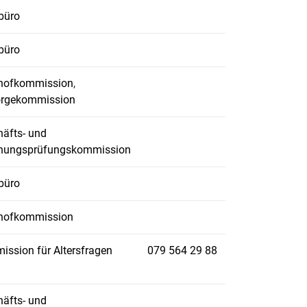
büro
büro
dhofkommission
,
orgekommission
äfts- und
nungsprüfungskommission
büro
dhofkommission
ssion für Altersfragen
079 564 29 88
äfts- und