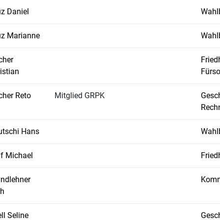
z Daniel
Wahl
z Marianne
Wahl
cher
Frie
istian
Fürs
cher Reto
Mitglied GRPK
Gesch
Rech
tschi Hans
Wahl
f Michael
Frie
ndlehner
Kommi
th
ll Seline
Gesch