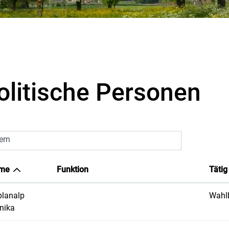
sgewählt)
olitische Personen
tern
me
Funktion
Tätig
lanalp
Wahl
nika