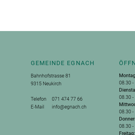
Fusszeile
GEMEINDE EGNACH
ÖFF
Montag
Bahnhofstrasse 81
08.30 -
9315 Neukirch
Diensta
08.30 -
Telefon
071 474 77 66
Mittwo
E-Mail
info@egnach.ch
08.30 -
Donner
08.30 -
Freitag: