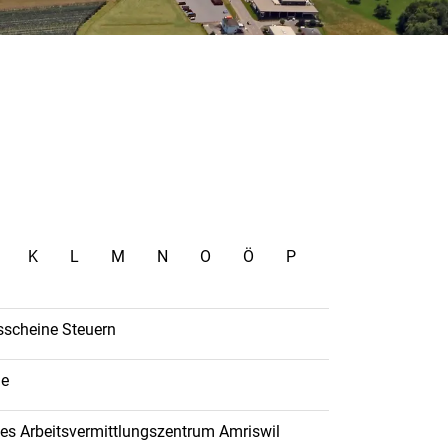
K
L
M
N
O
Ö
P
sscheine Steuern
le
les Arbeitsvermittlungszentrum Amriswil