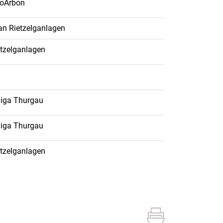
ioArbon
an Rietzelganlagen
etzelganlagen
liga Thurgau
liga Thurgau
etzelganlagen