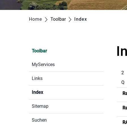
Home
Toolbar
Index
(ausgewählt)
I
Toolbar
MyServices
2
Links
Q
Index
(ausgewählt)
R
Sitemap
Ra
Suchen
R