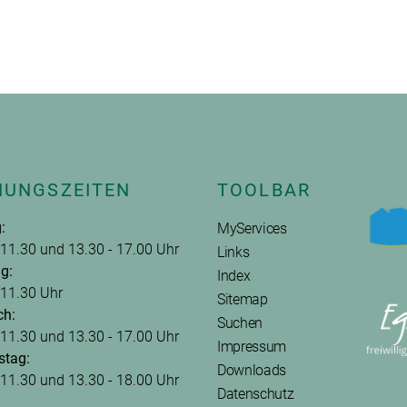
NUNGSZEITEN
TOOLBAR
:
MyServices
 11.30 und 13.30 - 17.00 Uhr
Links
g:
Index
 11.30 Uhr
Sitemap
ch:
Suchen
 11.30 und 13.30 - 17.00 Uhr
Impressum
stag:
Downloads
 11.30 und 13.30 - 18.00 Uhr
Datenschutz