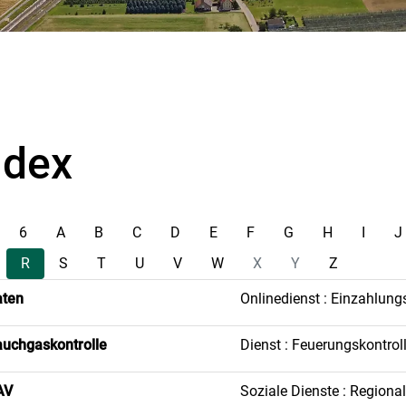
ndex
6
A
B
C
D
E
F
G
H
I
J
R
S
T
U
V
W
X
Y
Z
aten
Onlinedienst : Einzahlung
uchgaskontrolle
Dienst : Feuerungskontrol
AV
Soziale Dienste : Regiona