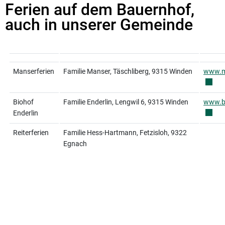
Ferien auf dem Bauernhof,
auch in unserer Gemeinde
Manserferien
Familie Manser, Täschliberg, 9315 Winden
www.m
Biohof
Familie Enderlin, Lengwil 6, 9315 Winden
www.bi
Enderlin
Reiterferien
Familie Hess-Hartmann, Fetzisloh, 9322
Egnach