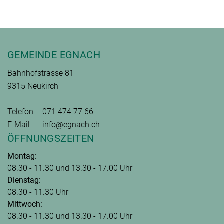
Fusszeile
GEMEINDE EGNACH
Bahnhofstrasse 81
9315 Neukirch
Telefon
071 474 77 66
E-Mail
info@egnach.ch
ÖFFNUNGSZEITEN
Montag:
08.30 - 11.30 und 13.30 - 17.00 Uhr
Dienstag:
08.30 - 11.30 Uhr
Mittwoch:
08.30 - 11.30 und 13.30 - 17.00 Uhr