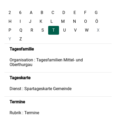
2
6
A
B
C
D
E
F
G
H
I
J
K
L
M
N
O
Ö
P
Q
R
S
T
U
V
W
X
Y
Z
Tagesfamilie
Organisation : Tagesfamilien Mittel- und
Oberthurgau
Tageskarte
Dienst : Spartageskarte Gemeinde
Termine
Rubrik : Termine