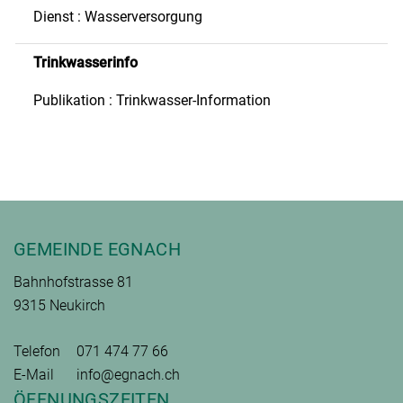
Dienst : Wasserversorgung
Trinkwasserinfo
Publikation : Trinkwasser-Information
Fusszeile
GEMEINDE EGNACH
Bahnhofstrasse 81
9315 Neukirch
Telefon
071 474 77 66
E-Mail
info@egnach.ch
ÖFFNUNGSZEITEN