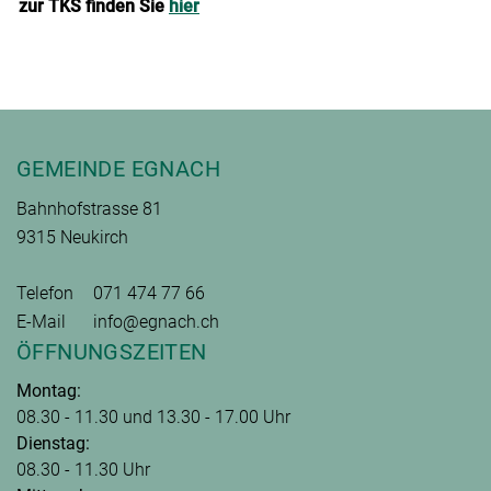
zur TKS finden Sie
hier
Fusszeile
GEMEINDE EGNACH
Bahnhofstrasse 81
9315 Neukirch
Telefon
071 474 77 66
E-Mail
info@egnach.ch
ÖFFNUNGSZEITEN
Montag:
08.30 - 11.30 und 13.30 - 17.00 Uhr
Dienstag:
08.30 - 11.30 Uhr