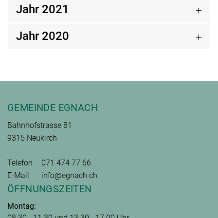
Jahr 2021
Jahr 2020
Fusszeile
GEMEINDE EGNACH
Bahnhofstrasse 81
9315 Neukirch
Telefon
071 474 77 66
E-Mail
info@egnach.ch
ÖFFNUNGSZEITEN
Montag:
08.30 - 11.30 und 13.30 - 17.00 Uhr