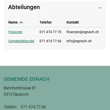
Abteilungen
Name
Telefon
Kontakt
Finanzen
071 474 77 70
finanzen@egnach.ch
Gemeindekanzlei
071 474 77 66
info@egnach.ch
Fusszeile
GEMEINDE EGNACH
Bahnhofstrasse 81
9315 Neukirch
Telefon
071 474 77 66