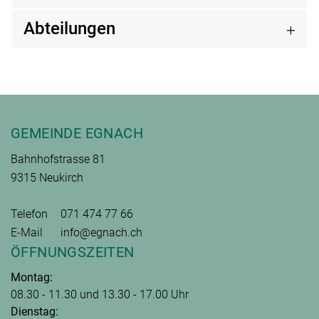
Abteilungen
Fusszeile
GEMEINDE EGNACH
Bahnhofstrasse 81
9315 Neukirch
Telefon
071 474 77 66
E-Mail
info@egnach.ch
ÖFFNUNGSZEITEN
Montag:
08.30 - 11.30 und 13.30 - 17.00 Uhr
Dienstag: