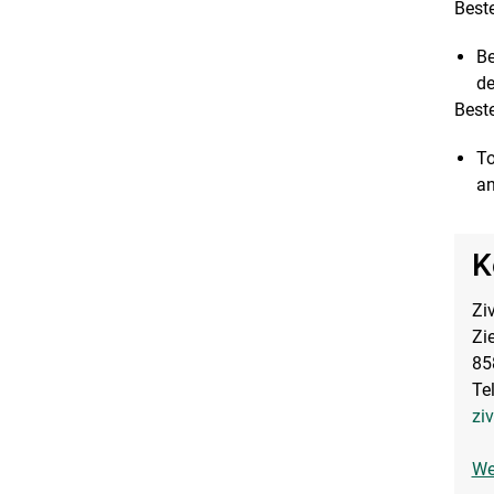
Best
Be
de
Best
To
an
K
Zi
Zi
85
Te
zi
We