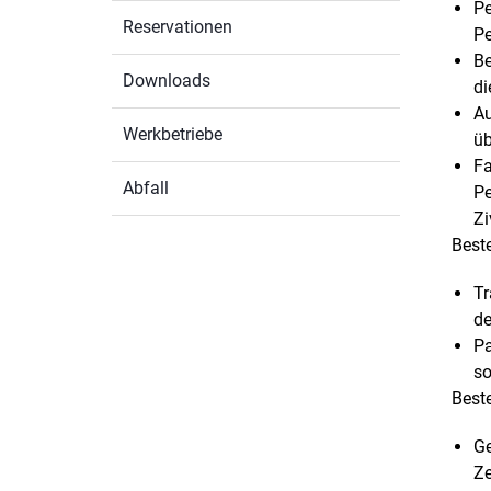
Pe
Reservationen
Pe
Be
Downloads
di
Au
Werkbetriebe
üb
Fa
Abfall
Pe
Zi
Best
Tr
de
Pa
so
Beste
Ge
Ze