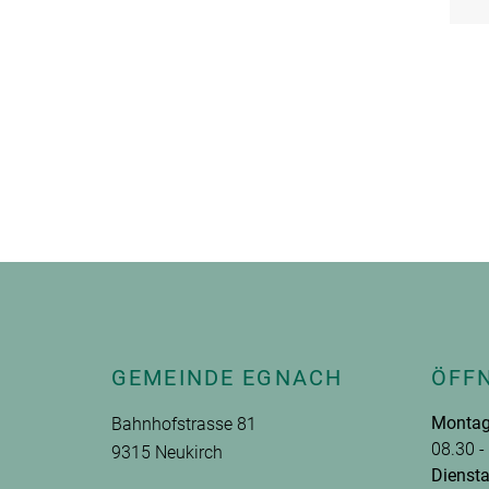
Fusszeile
GEMEINDE EGNACH
ÖFF
Montag
Bahnhofstrasse 81
08.30 -
9315 Neukirch
Diensta