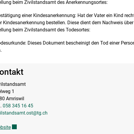
ellung beim Zivilstandsamt des Anerkennungsortes:
stätigung einer Kindesanerkennung: Hat der Vater ein Kind recht
r Kindesanerkennung bestellen. Diese dient dem Nachweis über 
ellung beim Zivilstandsamt des Todesortes:
desurkunde: Dieses Dokument bescheinigt den Tod einer Person
.
ontakt
vilstandsamt
elweg 1
80 Amriswil
l.
058 345 16 45
vilstandsamt.ost@tg.ch
bsite
Externer Link wird in einem neuen Fenster geöffnet.