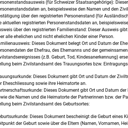
rsonenstandsausweis (für Schweizer Staatsangehörige): Dieser 
rsonenstandsdaten an, beispielsweise den Namen und den Zivil
stätigung über den registrierten Personenstand (für Ausländis
e aktuellen registrierten Personenstandsdaten an, beispielswei
sweis über den registrierten Familienstand: Dieser Ausweis gibt
er alle ehelichen und nicht ehelichen Kinder einer Person.
milienausweis: Dieses Dokument belegt Ort und Datum der Ehes
rsonendaten der Ehefrau, des Ehemanns und der gemeinsamen K
vilstandsereignisses (z.B. Geburt, Tod, Kindesanerkennung) erset
ellung beim Zivilstandsamt des Trauungsortes bzw. Eintragungs
auungsurkunde: Dieses Dokument gibt Ort und Datum der Zivilt
r Eheschliessung sowie ihre Heimatorte an.
rtnerschaftsurkunde: Dieses Dokument gibt Ort und Datum der Ei
wie die Namen und die Heimatorte der Partnerinnen bzw. der Par
llung beim Zivilstandsamt des Geburtsortes:
burtsurkunde: Dieses Dokument bescheinigt die Geburt eines K
itpunkt der Geburt sowie über die Eltern (Namen, Vornamen, Hei