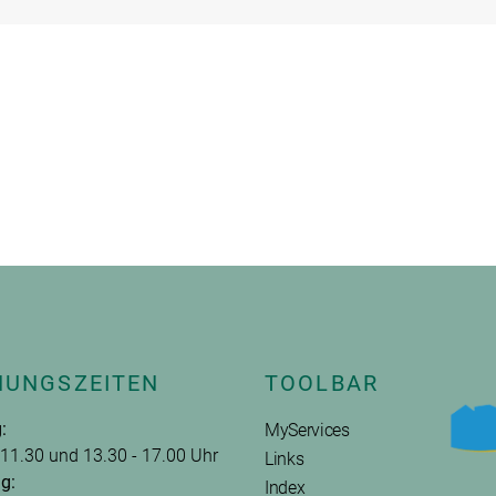
NUNGSZEITEN
TOOLBAR
:
MyServices
 11.30 und 13.30 - 17.00 Uhr
Links
g:
Index