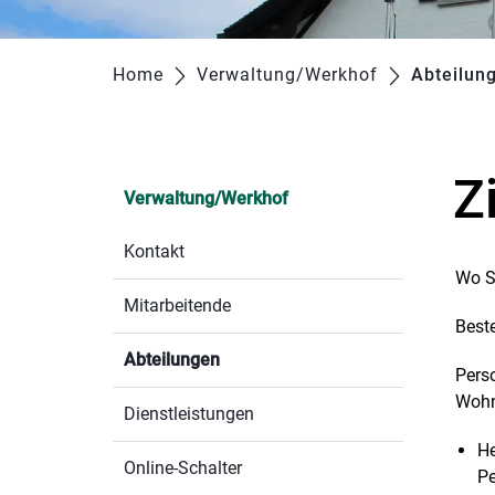
Home
Verwaltung/Werkhof
Abteilun
Z
Verwaltung/Werkhof
Kontakt
Wo S
Mitarbeitende
Best
Abteilungen
(ausgewählt)
Perso
Wohn
Dienstleistungen
He
Online-Schalter
Pe