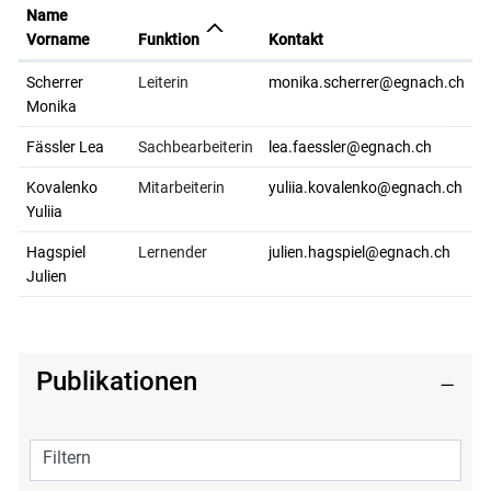
Name
Vorname
Funktion
Kontakt
Scherrer
Leiterin
monika.scherrer@egnach.ch
Monika
Fässler Lea
Sachbearbeiterin
lea.faessler@egnach.ch
Kovalenko
Mitarbeiterin
yuliia.kovalenko@egnach.ch
Yuliia
Hagspiel
Lernender
julien.hagspiel@egnach.ch
Julien
Publikationen
Filtern