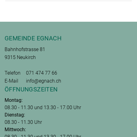
Fusszeile
GEMEINDE EGNACH
Bahnhofstrasse 81
9315 Neukirch
Telefon
071 474 77 66
E-Mail
info@egnach.ch
ÖFFNUNGSZEITEN
Montag:
08.30 - 11.30 und 13.30 - 17.00 Uhr
Dienstag:
08.30 - 11.30 Uhr
Mittwoch:
08.30 - 11.30 und 13.30 - 17.00 Uhr