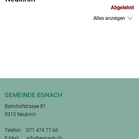
Abgelehnt
Alles anzeigen
Fusszeile
GEMEINDE EGNACH
Bahnhofstrasse 81
9315 Neukirch
Telefon
071 474 77 66
E-Mail
info@egnach.ch