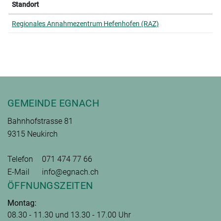
Standort
Regionales Annahmezentrum Hefenhofen (RAZ)
Fusszeile
GEMEINDE EGNACH
Bahnhofstrasse 81
9315 Neukirch
Telefon
071 474 77 66
E-Mail
info@egnach.ch
ÖFFNUNGSZEITEN
Montag:
08.30 - 11.30 und 13.30 - 17.00 Uhr