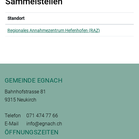
Sammelstellen
Standort
Regionales Annahmezentrum Hefenhofen (RAZ)
Fusszeile
GEMEINDE EGNACH
Bahnhofstrasse 81
9315 Neukirch
Telefon
071 474 77 66
E-Mail
info@egnach.ch
ÖFFNUNGSZEITEN