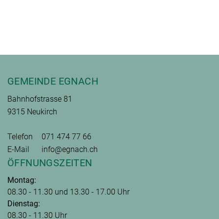
Fusszeile
GEMEINDE EGNACH
Bahnhofstrasse 81
9315 Neukirch
Telefon
071 474 77 66
E-Mail
info@egnach.ch
ÖFFNUNGSZEITEN
Montag:
08.30 - 11.30 und 13.30 - 17.00 Uhr
Dienstag:
08.30 - 11.30 Uhr